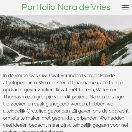
Portfolio Nora de Vries
Ga
direct
naar
de
hoofdinhoud
In de vierde was O&O wat veranderd vergeleken de
afgelopen jaren. We moesten dit jaar namelijk zelf onze
opdracht gever zoeken. Ik zat met Lorena, Willem en
Thomas in een groepje voor dit project. Na een te lange
tijd zoeken en vaak genegeerd worden, hebben we
uiteindelijk Circlefied gevonden. Zij gaven ons de opdracht
om iets te maken met gebruikte sjorbanden. We hadden
veel ideeën bedacht maar zijn uiteindelijk gegaan voor het