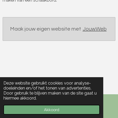
maken van een schaakbord.
Maak jouw eigen website met
JouwWeb
Deze website gebruikt cookies voor analyse-
doeleinden en/of het tonen van advertenties.
Door gebruik te blijven maken van de site gaat u
hiermee akkoord.
© 2020 - 2026 portfolio Nora de Vries
Akkoord
Powered by
JouwWeb